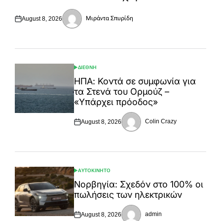
Μιράντα Σπυρίδη
August 8, 2026
Posted
Posted
on
by
ΔΙΕΘΝΗ
POSTED
IN
ΗΠΑ: Κοντά σε συμφωνία για
τα Στενά του Ορμούζ –
«Υπάρχει πρόοδος»
Colin Crazy
August 8, 2026
Posted
Posted
on
by
ΑΥΤΟΚΙΝΗΤΟ
POSTED
IN
Νορβηγία: Σχεδόν στο 100% οι
πωλήσεις των ηλεκτρικών
admin
August 8, 2026
Posted
Posted