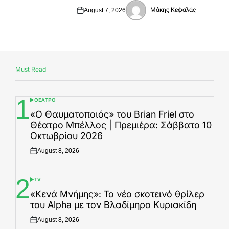
Μάκης Κεφαλάς
August 7, 2026
Posted
Posted
on
by
Must Read
1
ΘΕΑΤΡΟ
POSTED
IN
«Ο Θαυματοποιός» του Brian Friel στο
Θέατρο Μπέλλος | Πρεμιέρα: Σάββατο 10
Οκτωβρίου 2026
August 8, 2026
Posted
on
2
TV
POSTED
IN
«Κενά Μνήμης»: Το νέο σκοτεινό θρίλερ
του Alpha με τον Βλαδίμηρο Κυριακίδη
August 8, 2026
Posted