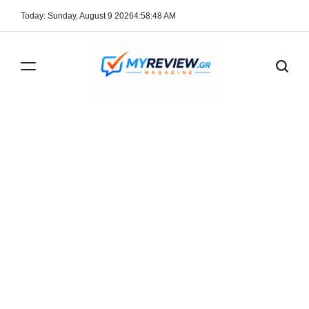
Skip
Today: Sunday, August 9 2026
4
:
58
:
52
AM
to
content