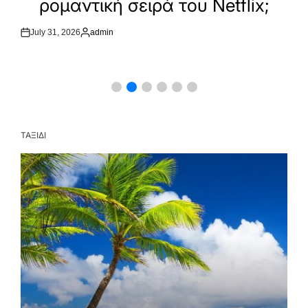
στο ελληνικό box office
July 30, 2026
Μάκης Κεφαλάς
Post
By:
Date
ΤΑΞΙΔΙ