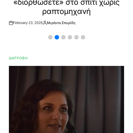
φορούν ήδη την τάση που θα
κάνει θραύση την άνοιξη
February 3, 2026
Μιράντα Σπυρίδη
Post
By:
Date
ΔΙΑΤΡΟΦΗ