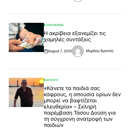
on
by
ΟΙΚΟΝΟΜΙΑ
POSTED
IN
Η ακρίβεια εξανεμίζει τις
χαμηλές συντάξεις
Μιχάλης Βρεττός
August 7, 2026
Posted
Posted
on
by
ΑΠΟΨΗ
POSTED
IN
«Κάνετε τα παιδιά σας
κάφρους, η απουσία ορίων δεν
μπορεί να βαφτίζεται
ελευθερία» – Σκληρή
παρέμβαση Τάσου Δούση για
τη σύγχρονη ανατροφή των
παιδιών