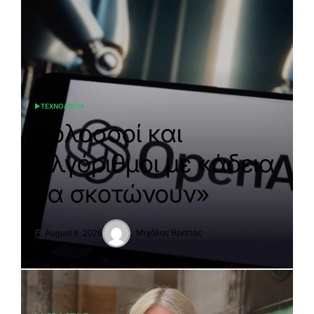
ΤΕΧΝΟΛΟΓΙΑ
POSTED
IN
Κολοσσοί και
αλγόριθμοι με «άδεια
να σκοτώνουν»
Μιχάλης Βρεττός
August 8, 2026
Posted
Posted
on
by