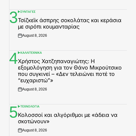
on
3
ΣΥΝΤΑΓΕΣ
POSTED
IN
Τσίζκεϊκ άσπρης σοκολάτας και κεράσια
με σιρόπι κουμανταρίας
August 8, 2026
Posted
on
4
ΚΑΛΛΙΤΕΧΝΙΚΑ
POSTED
IN
Χρήστος Χατζηπαναγιώτης: Η
εξομολόγηση για τον Θάνο Μικρούτσικο
που συγκινεί – «Δεν τελειώνει ποτέ το
“ευχαριστώ”»
August 8, 2026
Posted
on
5
ΤΕΧΝΟΛΟΓΙΑ
POSTED
IN
Κολοσσοί και αλγόριθμοι με «άδεια να
σκοτώνουν»
August 8, 2026
Posted