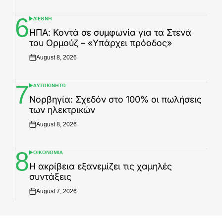
on
6
ΔΙΕΘΝΗ
POSTED
IN
ΗΠΑ: Κοντά σε συμφωνία για τα Στενά
του Ορμούζ – «Υπάρχει πρόοδος»
August 8, 2026
Posted
on
7
ΑΥΤΟΚΙΝΗΤΟ
POSTED
IN
Νορβηγία: Σχεδόν στο 100% οι πωλήσεις
των ηλεκτρικών
August 8, 2026
Posted
on
8
ΟΙΚΟΝΟΜΙΑ
POSTED
IN
Η ακρίβεια εξανεμίζει τις χαμηλές
συντάξεις
August 7, 2026
Posted
on