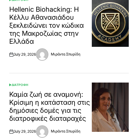
POSTED
IN
Hellenic Biohacking: Η
Κέλλυ Αθανασιάδου
ξεκλειδώνει τον κώδικα
της Μακροζωίας στην
Ελλάδα
Μιράντα Σπυρίδη
July 29, 2026
Posted
Posted
on
by
ΔΙΑΤΡΟΦΗ
POSTED
IN
Καμία ζωή σε αναμονή:
Κρίσιμη η κατάσταση στις
δημόσιες δομές για τις
διατροφικές διαταραχές
Μιράντα Σπυρίδη
July 29, 2026
Posted
Posted